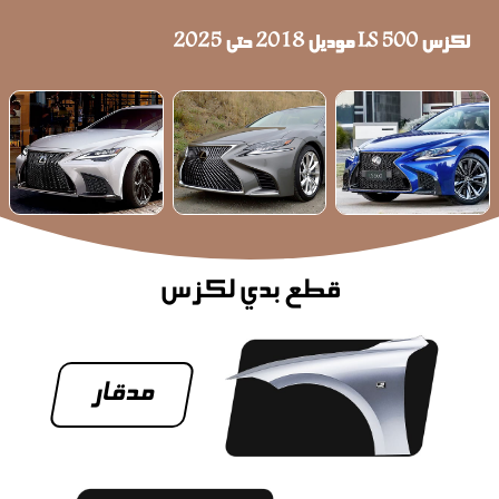
لكزس LS 500 موديل 2018 حتى 2025
قطع بدي لكزس
مدقار