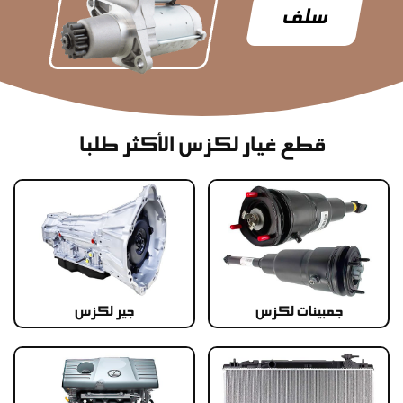
سلف
قطع غيار لكزس الأكثر طلبا
جمبينات لكزس
جير لكزس