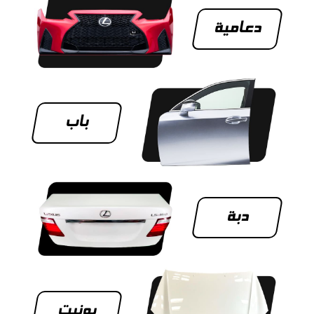
دعامية
باب
دبة
بونيت