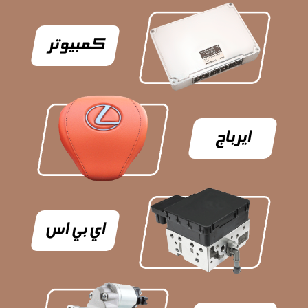
كمبيوتر
ايرباج
اي بي اس